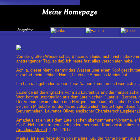
Von der großen Wasserschlacht habe ich leider nicht viel mitbekom
anstrengender Tag, so daß ich heute fast alles verschlafen habe.
Ach ja, dieser Mann, der mir das Wasser über einen Kopf geschüttet
ab sofort mein richtiger Name, Laurence Amadeus Marius, ist.
Ich hab rausgefunden woher diese Namen kommen und wer sich jetz
Laurence ist die englische Form zu Laurentius und die französische
Wort kommt ursprünglich aus dem Lateinischen: "Laurus" (Lorbeer, 
Der Vorname wurde durch den Heiligen Laurentius, römischer Diako
seit dem Mittelalter ist der Name volkstümlich, heute tragen diese
Berühmtheiten.
Laurence Oliver
, englischer Charakterschauspieler (
Amadeus ist ein aus dem Lateinischen übernommener Vorname, er be
Gott". Neben mir tragen auch andere berühmte Komponisten diese
Amadeus Mozart
(1756-1791)
Marius, ist eine Nebenform von marin(ell)us, der Name kommt aus 