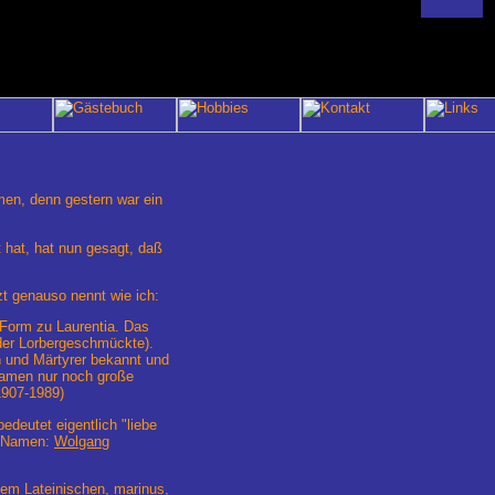
men, denn gestern war ein
 hat, hat nun gesagt, daß
t genauso nennt wie ich:
 Form zu Laurentia. Das
der Lorbergeschmückte).
n und Märtyrer bekannt und
 Namen nur noch große
1907-1989)
deutet eigentlich "liebe
n Namen:
Wolgang
dem Lateinischen, marinus,